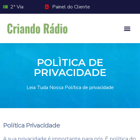
2ª Via
Painel do Cliente
POLÌTICA DE
PRIVACIDADE
Leia Tuda Nossa Política de privacidade
Política Privacidade
A sua privacidade é importante para nós. É política do